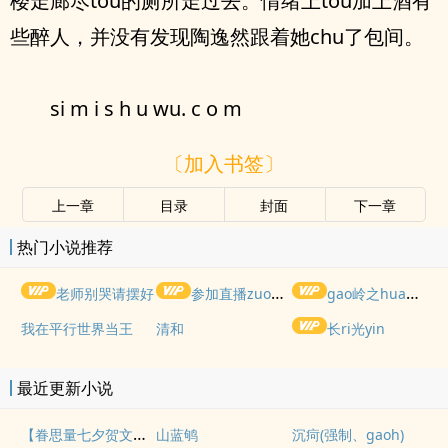
楼走廊尽tou的厕所走过去。情绪上tou加上酒有
些醉人，并没有发现陶逸然跟着她chu了包间。
si m i s h u wu. c o m
〔加入书签〕
上一章
目录
封面
下一章
热门小说推荐
老师别哭请摆好
参加直播zuoai综艺后我火了(NPH)
gao岭之hua被权贵lun了后
我在平行世界当王
清和
长ri光yin
最近更新小说
【眷思量七夕贺文】镜huashui月
山蓝鸲
沉疴(强制、gaoh)