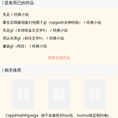
是鱼而已的作品
失足
/
经典小说
重生后我被宿敌们包围了gl（npgaoh全神经病）
/
经典小说
失足gl（非传统金主文学h）
/
经典小说
否认关系gl（前任文学h）
/
经典小说
邂逅gl（纯百）
/
经典小说
查看全部作品
相关推荐
Coppélia(NPgaogan骨科）
假千金被死对tou包养了（1v1甜文）
liushui线定制问卷(骨科1V1较清shui）