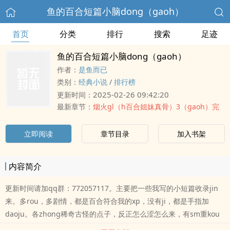
鱼的百合短篇小脑dong（gaoh）
首页
分类
排行
搜索
足迹
鱼的百合短篇小脑dong（gaoh）
作者：
是鱼而已
类别：
经典小说
/
排行榜
2025-02-26 09:42:20
更新时间：
最新章节：
烟火gl（h百合姐妹真骨）3（gaoh）完
立即阅读
章节目录
加入书架
内容简介
更新时间请加qq群：772057117。主要把一些我写的小短篇收录jin
来。多rou，多剧情，都是百合符合我的xp，没有ji，都是手指加
daoju。各zhong稀奇古怪的点子，反正怎么涩怎么来，有sm重kou
涩涩，也有清kou小甜饼，yinshi感的女同xing恨等等……目前收录：