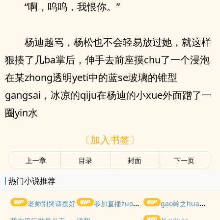
“啊，呜呜，我恨你。”
杨迪越骂，杨松也不会轻易放过她，就这样
狠揍了几ba掌后，伸手去前座摸chu了一个浸泡
在某zhong透明yeti中的蓝se玻璃的锥型
gangsai，冰凉的qiju在杨迪的小xue外面蹭了一
圈yin水
〔加入书签〕
上一章
目录
封面
下一页
热门小说推荐
老师别哭请摆好
参加直播zuoai综艺后我火了(NPH)
gao岭之hua被权贵lun了后