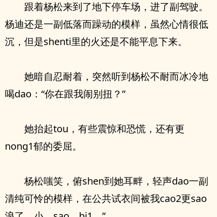
跟着杨松来到了地下停车场，进了副驾驶。
杨迪还是一副低落而躁动的模样，虽然心情很低
沉，但是shenti里的火还是不能平息下来。
她暗自忍耐着，突然听到杨松不耐而冰冷地
喝dao：“你在跟我闹别扭？”
她抬起tou，有些震惊和恐慌，还有更
nong1郁的委屈。
杨松嗤笑，俯shen到她耳畔，轻声dao一副
清纯可怜的模样，在公共试衣间被我cao2更sao
浪了，小 sao bi1。”