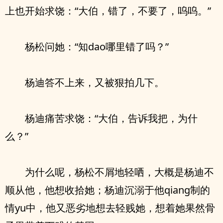
上也开始求饶：“大伯，错了，不要了，呜呜。”
杨松问她：“知dao哪里错了吗？”
杨迪答不上来，又被狠拍几下。
杨迪痛苦求饶：“大伯，告诉我把，为什
么？”
为什么呢，杨松不屑地轻哂，大概是杨迪不
顺从他，他想收拾她；杨迪沉溺于他qiang制的
情yu中，他又恶劣地想去轻贱她，想着她果然骨